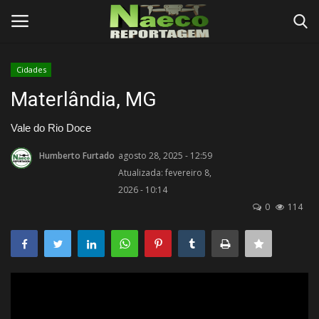
Cidades
Conecte-se
Registro
Materlândia, MG
Início
Vale do Rio Doce
Humberto Furtado
agosto 28, 2025 - 12:59
Termos e Condições
Atualizada: fevereiro 8,
2026 - 10:14
Postagens
0
114
Negócios
Tutoriais
Testes