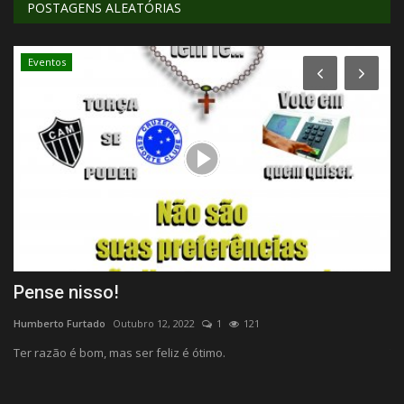
POSTAGENS ALEATÓRIAS
Eventos
Pense nisso!
N
Humberto Furtado
Outubro 12, 2022
1
121
Hu
Ter razão é bom, mas ser feliz é ótimo.
Té
Li