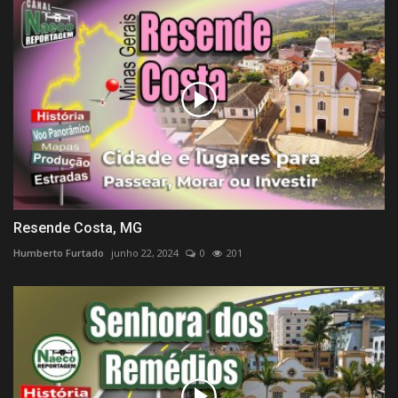
Resende Costa, MG
Humberto Furtado
junho 22, 2024
0
201