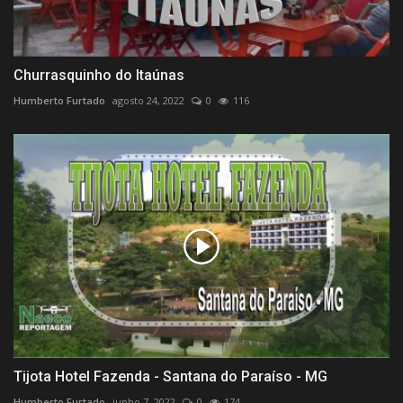
Churrasquinho do Itaúnas
Humberto Furtado
agosto 24, 2022
0
116
Tijota Hotel Fazenda - Santana do Paraíso - MG
Humberto Furtado
junho 7, 2022
0
174