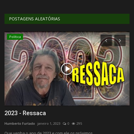
POSTAGENS ALEATÓRIAS
Política
2023 - Ressaca
N
Humberto Furtado
janeiro 1, 2023
0
295
Hu
Que venha o ano de 2023 e com ele os próximos.
Té