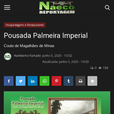
Hospedagem e Restaurante
Conecte-se
Registro
Pousada Palmeira Imperial
Início
Couto de Magalhães de Minas
Humberto Furtado
junho 5, 2025 - 10:02
Termos e Condições
Atualizada: junho 5, 2025 - 10:03
0
188
Postagens
Negócios
Tutoriais
Testes