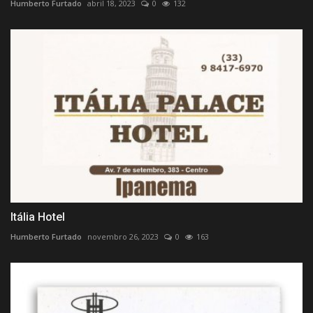
Humberto Furtado
abril 18, 2023
0
132
Itália Hotel
Humberto Furtado
novembro 26, 2023
0
163