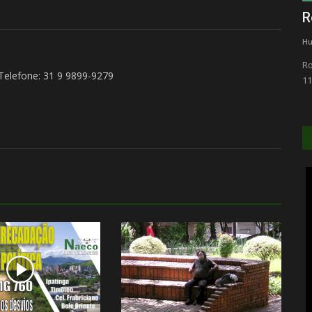
Radio Clube FM
R
Humberto Furtado
junho 5, 2025
0
136
Hu
Buritis - MG
Ro
 Telefone: 31 9 9899-9279
11