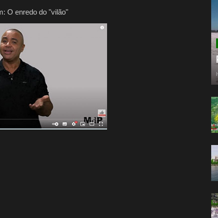
m:
O enredo do "vilão"