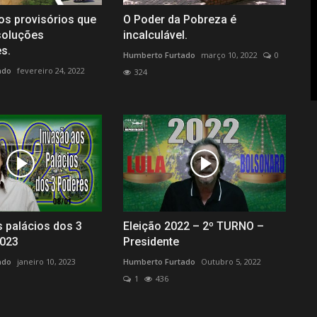
s provisórios que
O Poder da Pobreza é
soluções
incalculável.
s.
Humberto Furtado
março 10, 2022
0
ado
fevereiro 24, 2022
324
 palácios dos 3
Eleição 2022 – 2º TURNO –
2023
Presidente
ado
janeiro 10, 2023
Humberto Furtado
Outubro 5, 2022
1
436