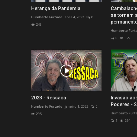
Herança da Pandemia
Cambalacho
se tornam 
Humberto Furtado
abril 4, 2022
0
permanente
248
Humberto Furt
0
179
2023 - Ressaca
Invasão aos
Poderes - 
Humberto Furtado
janeiro 1, 2023
0
Humberto Furt
295
1
294