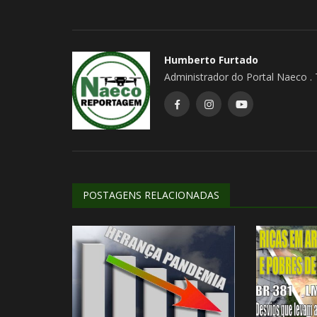
Expedição – Conteúdo – E.S.
Humberto Furtado
fevereiro 6, 2023
0
307
Humberto Furtado
CheckList e Roteiro
Administrador do Portal Naeco .
POSTAGENS RELACIONADAS