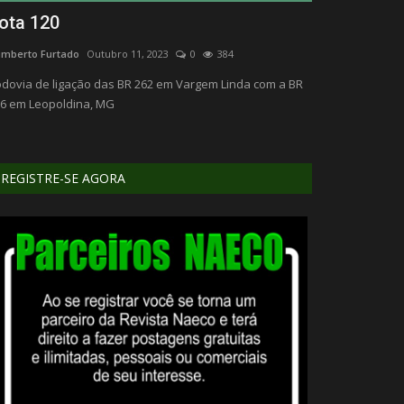
ota 120
Agropecuá
mberto Furtado
Outubro 11, 2023
0
384
Humberto Furtado
dovia de ligação das BR 262 em Vargem Linda com a BR
6 em Leopoldina, MG
REGISTRE-SE AGORA