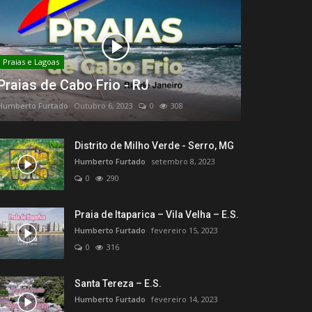
Praias e Lagoas
Praias de Cabo Frio - RJ
Humberto Furtado
Outubro 6, 2023
0
308
Distrito de Milho Verde - Serro, MG
Humberto Furtado
setembro 8, 2023
0
290
Praia de Itaparica – Vila Velha – E.S.
Humberto Furtado
fevereiro 15, 2023
0
316
Santa Tereza – E.S.
Humberto Furtado
fevereiro 14, 2023