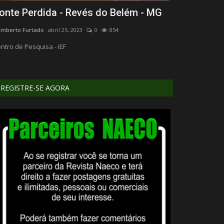
onte Perdida - Revés do Belém - MG
Desenho A
mberto Furtado
abril 25, 2023
0
854
Humberto Furtado
ntro de Pesquisa - IEF
Edição de Vídeo
REGISTRE-SE AGORA