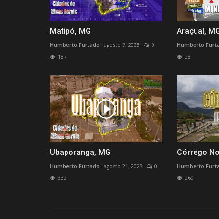
Farofa crocante delicioooooos
Humberto Furtado
março 17, 2022
0
250
Matipó, MG
Araçuaí, M
Receita da Dona Geralda Araujo
Humberto Furtado
agosto 7, 2023
0
Humberto Furt
187
28
Ubaporanga, MG
Córrego No
Humberto Furtado
agosto 21, 2023
0
Humberto Furt
332
269