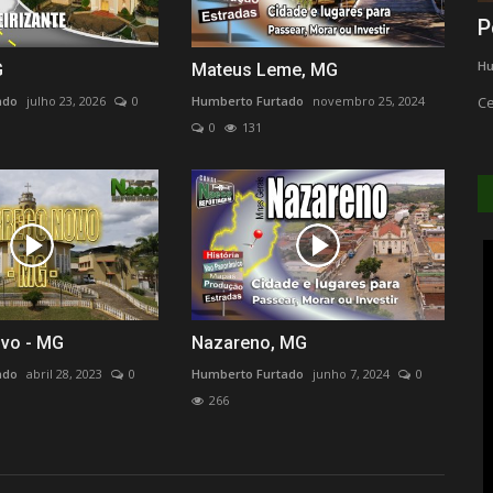
a.
Artezanato em Madeiras
P
Humberto Furtado
agosto 7, 2023
0
254
Hu
G
Mateus Leme, MG
Gamelas, Bandejas, Tábua de Carne, etc.
Ce
ado
julho 23, 2026
0
Humberto Furtado
novembro 25, 2024
0
131
vo - MG
Nazareno, MG
ado
abril 28, 2023
0
Humberto Furtado
junho 7, 2024
0
266