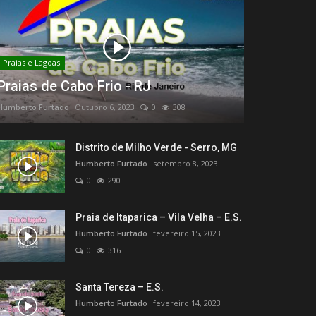
Praias e Lagoas
Praias de Cabo Frio - RJ
Humberto Furtado
Outubro 6, 2023
0
308
Distrito de Milho Verde - Serro, MG
Humberto Furtado
setembro 8, 2023
0
290
Praia de Itaparica – Vila Velha – E.S.
Humberto Furtado
fevereiro 15, 2023
0
316
Santa Tereza – E.S.
Humberto Furtado
fevereiro 14, 2023