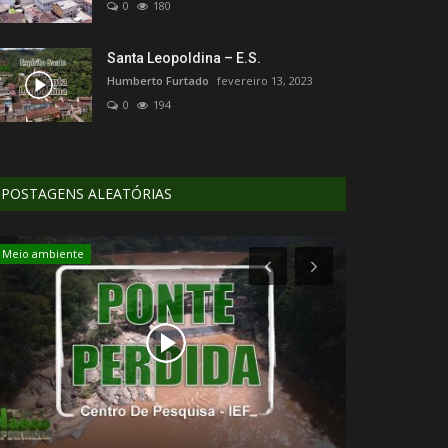
0
180
Santa Leopoldina – E.S.
Humberto Furtado
fevereiro 13, 2023
0
194
POSTAGENS ALEATÓRIAS
Meio ambiente
Edição de vídeo