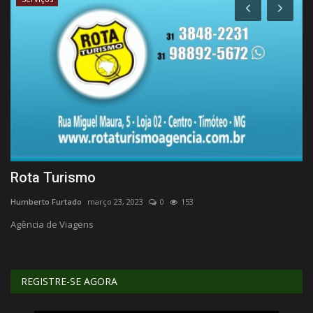
Rota Turismo
L
Humberto Furtado
março 23, 2023
0
153
Hu
Agência de Viagens
Ed
REGISTRE-SE AGORA