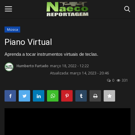
Música
Conecte-se
Registro
Piano Virtual
Início
Aprenda a tocar instrumentos virtuais de teclas.
Humberto Furtado
março 18, 2022 - 12:22
Termos e Condições
Atualizada: março 14, 2023 - 20:46
0
331
Postagens
Negócios
Tutoriais
Testes