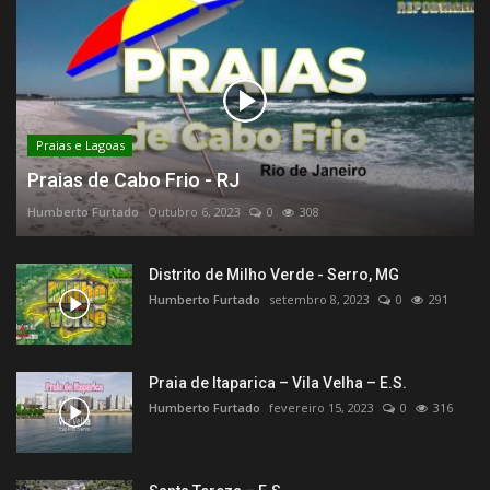
Praias e Lagoas
Praias de Cabo Frio - RJ
Humberto Furtado
Outubro 6, 2023
0
308
Distrito de Milho Verde - Serro, MG
Humberto Furtado
setembro 8, 2023
0
291
Praia de Itaparica – Vila Velha – E.S.
Humberto Furtado
fevereiro 15, 2023
0
316