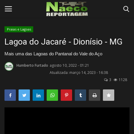
Praias e Lagoas
Conecte-se
Registro
Lagoa do Jacaré - Dionísio - MG
Início
Mais uma das Lagoas do Pantanal do Vale do Aço
Humberto Furtado
agosto 10, 2022 - 01:21
Termos e Condições
Atualizada: março 14, 2023 - 16:38
3
1128
Postagens
Negócios
Tutoriais
Testes