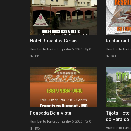
Sonho realizado
Humberto Furtado
julho 6, 2022
1
289
Uma vida
Hotel Rosa das Gerais
Restaurant
Humberto Furtado
junho 5, 2025
0
Humberto Furt
131
203
Pousada Bela Vista
Tijota Hote
do Paraíso
Humberto Furtado
junho 5, 2025
0
Humberto Furt
185