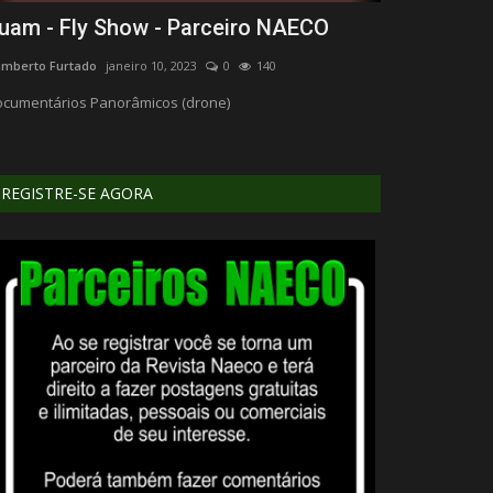
uam - Fly Show - Parceiro NAECO
BR 381 Ne
Trabalhado
mberto Furtado
janeiro 10, 2023
0
140
kaizerHobby
jane
cumentários Panorâmicos (drone)
REGISTRE-SE AGORA