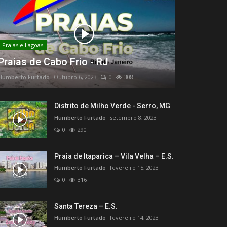
Praias e Lagoas
Praias de Cabo Frio - RJ
Humberto Furtado
Outubro 6, 2023
0
308
Distrito de Milho Verde - Serro, MG
Humberto Furtado
setembro 8, 2023
0
290
Praia de Itaparica – Vila Velha – E.S.
Humberto Furtado
fevereiro 15, 2023
0
316
Santa Tereza – E.S.
Humberto Furtado
fevereiro 14, 2023