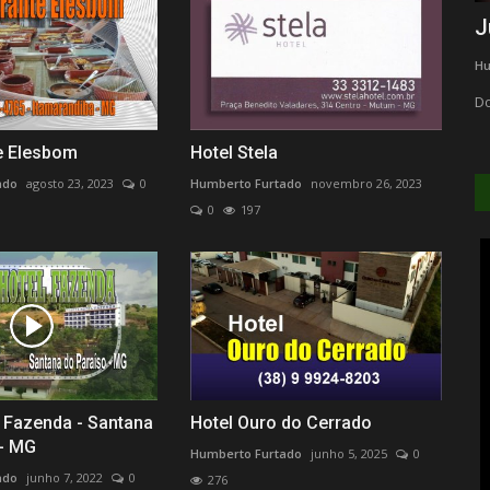
Povos Originários - Brasil
J
Humberto Furtado
Maio 15, 2023
0
379
Hu
Reservas Indígenas
Do
e Elesbom
Hotel Stela
ado
agosto 23, 2023
0
Humberto Furtado
novembro 26, 2023
0
197
l Fazenda - Santana
Hotel Ouro do Cerrado
 - MG
Humberto Furtado
junho 5, 2025
0
ado
junho 7, 2022
0
276