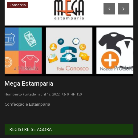
Comércio
Mega Estamparia
P
Humberto Furtado
abril 19, 2022
0
150
Hu
Confecção e Estamparia
Fr
REGISTRE-SE AGORA