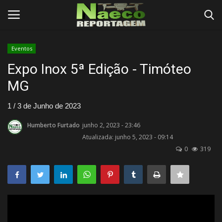
Eventos
Conecte-se
Registro
Expo Inox 5ª Edição - Timóteo
MG
Início
1 / 3 de Junho de 2023
Termos e Condições
Humberto Furtado
junho 2, 2023 - 23:46
Atualizada: junho 5, 2023 - 09:14
Postagens
0
319
Negócios
Tutoriais
Testes