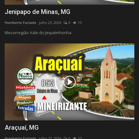
Jenipapo de Minas, MG
Humberto Furtado
julho 25, 2026
0
15
Mesorregião Vale do Jequitinhonha
Araçuaí, MG
Humberto Furtado
julho 23, 2026
0
27