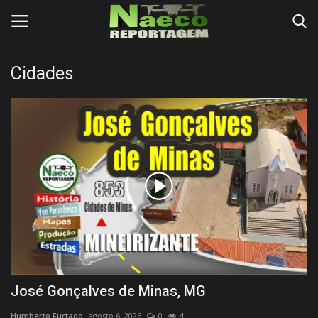
Cidades
Conecte-se
Registro
Início
Termos e Condições
Postagens
Negócios
Tutoriais
José Gonçalves de Minas, MG
Testes
Humberto Furtado
agosto 6, 2026
0
4