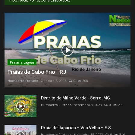
Praias e Lagoas
Praias de Cabo Frio - RJ
Humberto Furtado
Outubro 6, 2023
0
308
Distrito de Milho Verde - Serro, MG
Humberto Furtado
setembro 8, 2023
0
290
Praia de Itaparica – Vila Velha – E.S.
Humberto Furtado
fevereiro 15, 2023
0
316