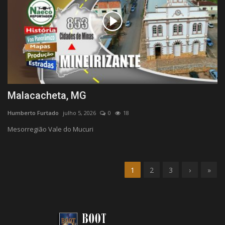
Malacacheta, MG
Humberto Furtado
julho 5, 2026
0
18
Mesorregião Vale do Mucuri
1
2
3
›
»