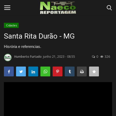
Cidades
Conecte-se
Registro
Santa Rita Durão - MG
Início
Hisrória e referencias.
Humberto Furtado
junho 21, 2023 - 08:55
0
326
Termos e Condições
Postagens
Negócios
Tutoriais
Testes