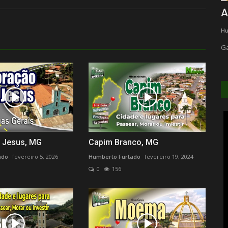
uTube
Francisco Badaró, MG
A
Humberto Furtado
julho 28, 2026
0
14
Hu
e
Mesorregião Vale do Jequitinhonha
Ga
 Jesus, MG
Capim Branco, MG
ado
fevereiro 5, 2026
Humberto Furtado
fevereiro 19, 2024
0
156