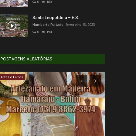
0
180
Santa Leopoldina – E.S.
Humberto Furtado
fevereiro 13, 2023
0
194
POSTAGENS ALEATÓRIAS
Artes e Livros
Meio ambiente