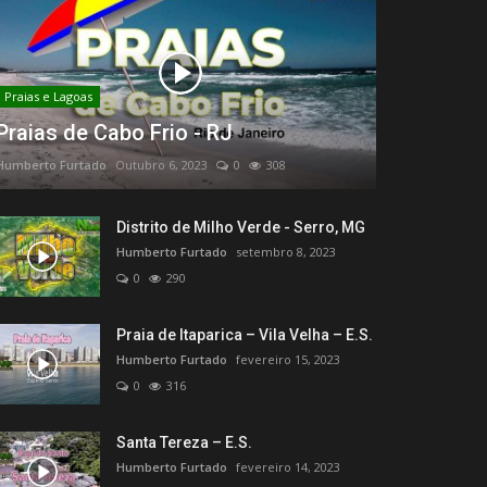
Praias e Lagoas
Praias de Cabo Frio - RJ
Humberto Furtado
Outubro 6, 2023
0
308
Distrito de Milho Verde - Serro, MG
Humberto Furtado
setembro 8, 2023
0
290
Praia de Itaparica – Vila Velha – E.S.
Humberto Furtado
fevereiro 15, 2023
0
316
Santa Tereza – E.S.
Humberto Furtado
fevereiro 14, 2023