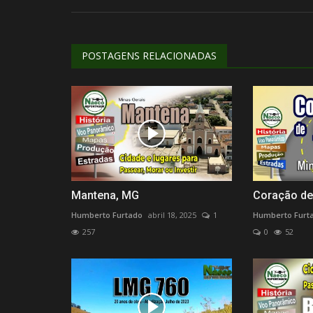
Divulgação do seu canal no Yo
Humberto Furtado
novembro 24, 2022
0
190
POSTAGENS RELACIONADAS
Seja autêntico, criativo, convincente e insistent
Mantena, MG
Coração de
Humberto Furtado
abril 18, 2025
1
Humberto Furt
257
0
52