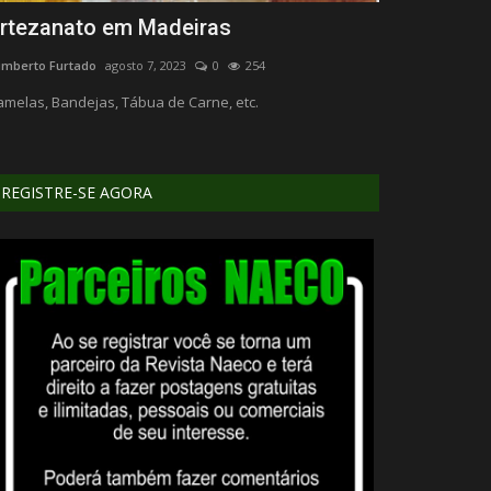
rtezanato em Madeiras
Bioma de M
mberto Furtado
agosto 7, 2023
0
254
Humberto Furtado
melas, Bandejas, Tábua de Carne, etc.
Meio Ambiente
REGISTRE-SE AGORA