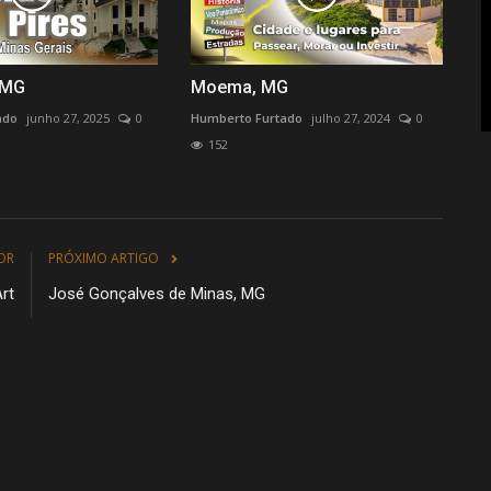
 MG
Moema, MG
ado
junho 27, 2025
0
Humberto Furtado
julho 27, 2024
0
152
OR
PRÓXIMO ARTIGO
rt
José Gonçalves de Minas, MG