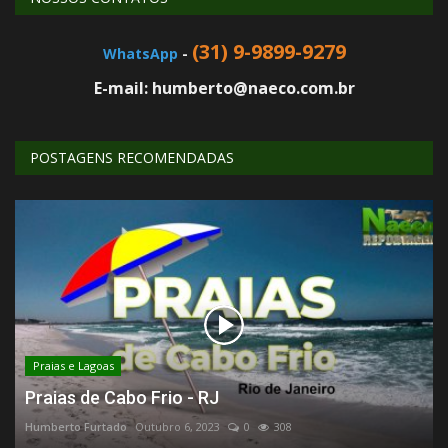
(31) 9-9899-9279
WhatsApp
-
E-mail: humberto@naeco.com.br
POSTAGENS RECOMENDADAS
Praias e Lagoas
Praias de Cabo Frio - RJ
Humberto Furtado
Outubro 6, 2023
0
308