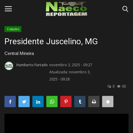
Cidades
Conecte-se
Registro
Presidente Juscelino, MG
Início
Central Mineira
Humberto Furtado
novembro 3, 2025 - 09:27
Termos e Condições
Atualizada: novembro 3,
2025 - 09:28
Postagens
0
65
Negócios
Tutoriais
Testes