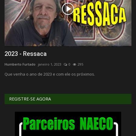
2023 - Ressaca
P
Humberto Furtado
janeiro 1, 2023
0
295
Hu
Que venha o ano de 2023 e com ele os próximos.
Do
REGISTRE-SE AGORA