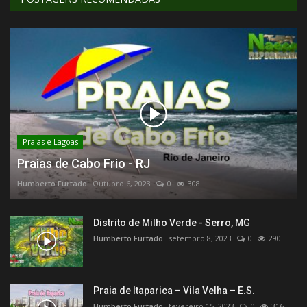
Praias e Lagoas
Praias de Cabo Frio - RJ
Humberto Furtado
Outubro 6, 2023
0
308
Distrito de Milho Verde - Serro, MG
Humberto Furtado
setembro 8, 2023
0
290
Praia de Itaparica – Vila Velha – E.S.
Humberto Furtado
fevereiro 15, 2023
0
316