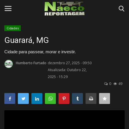
Cidades
Conecte-se
Registro
Guarará, MG
Início
Cidade para passear, morar e investir.
Humberto Furtado
dezembro 27, 2025 - 09:50
Termos e Condições
Atualizada: Outubro 22,
2025 - 15:29
Postagens
0
49
Negócios
Tutoriais
Testes