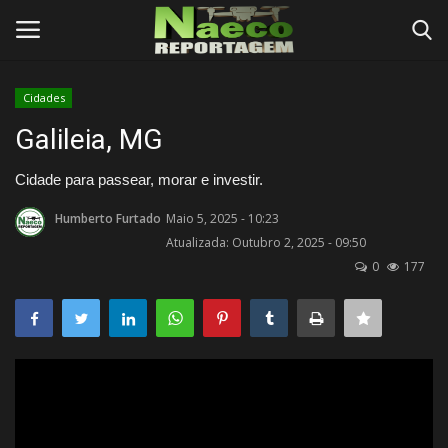
Cidades
Conecte-se
Registro
Galileia, MG
Início
Cidade para passear, morar e investir.
Humberto Furtado
Maio 5, 2025 - 10:23
Termos e Condições
Atualizada: Outubro 2, 2025 - 09:50
0
177
Postagens
Negócios
Tutoriais
Testes