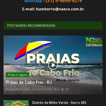
(31) 9-9899-9279
WhatsApp
-
E-mail: humberto@naeco.com.br
POSTAGENS RECOMENDADAS
Praias e Lagoas
Praias de Cabo Frio - RJ
Humberto Furtado
Outubro 6, 2023
0
308
Distrito de Milho Verde - Serro, MG