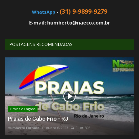
(31) 9-9899-9279
WhatsApp
-
E-mail: humberto@naeco.com.br
POSTAGENS RECOMENDADAS
Praias e Lagoas
Praias de Cabo Frio - RJ
Humberto Furtado
Outubro 6, 2023
0
308