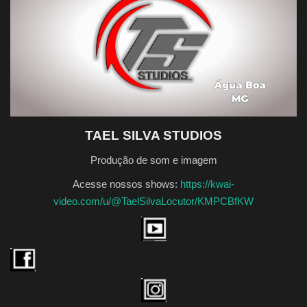
Quem Somos
Galeria
Fale Conosco
TAEL SILVA STUDIOS
Produção de som e imagem
Acesse nossos shows:
https://kwai-
video.com/u/@TaelSilvaLocutor/KMPCBfKW