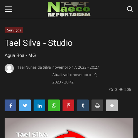
Serviços
Conecte-se
Registro
Tael Silva - Studio
Início
Àgua Boa - MG
Tael Nunes da Silva
novembro 17, 2023 - 20:27
Termos e Condições
Atualizada: novembro 19,
2023 - 20:42
Postagens
0
206
Negócios
Tutoriais
Testes