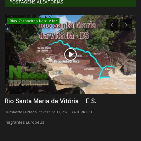
POSTAGENS ALEATÓRIAS
Rios, Cachoeiras, Nasc. e foz
Rio Santa Maria da Vitória – E.S.
V
Humberto Furtado
fevereiro 17, 2023
0
831
Hu
Imigrantes Europeus
BR