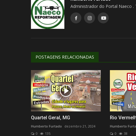
Administrador do Portal Naeco .
POSTAGENS RELACIONADAS
Youtubers
Quartel Geral, MG
Rio Vermel
Humberto Furtado
dezembro 21, 2024
Humberto Furt
0
135
0
38