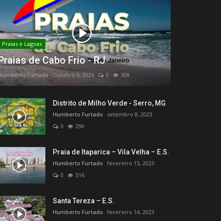
Praias e Lagoas
Praias de Cabo Frio - RJ
Humberto Furtado
Outubro 6, 2023
0
308
Distrito de Milho Verde - Serro, MG
Humberto Furtado
setembro 8, 2023
0
290
Praia de Itaparica – Vila Velha – E.S.
Humberto Furtado
fevereiro 15, 2023
0
316
Santa Tereza – E.S.
Humberto Furtado
fevereiro 14, 2023