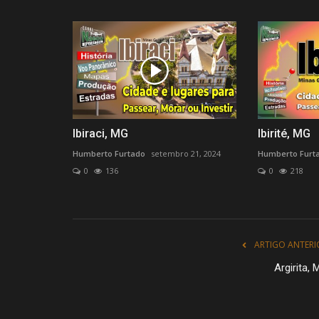
Algoritmo - Youtube
Humberto Furtado
novembro 23, 2022
0
299
Tarefas predefinidas para ações automatizad
Ibiraci, MG
Ibirité, MG
Humberto Furtado
setembro 21, 2024
Humberto Furt
0
136
0
218
ARTIGO ANTERI
Argirita,