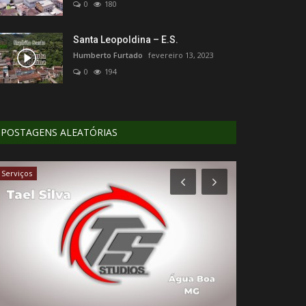
0
180
Santa Leopoldina – E.S.
Humberto Furtado
fevereiro 13, 2023
0
194
POSTAGENS ALEATÓRIAS
Serviços
Estradas