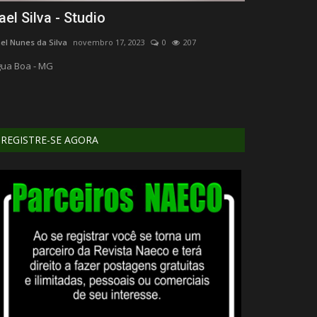
ael Silva - Studio
Rota 120
el Nunes da Silva
novembro 17, 2023
0
207
Humberto Furtado
ua Boa - MG
Rodovia de liga
116 em Leopoldi
REGISTRE-SE AGORA