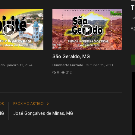
XI Encontro Nacional de Motociclistas
T
Humberto Furtado
abril 13, 2024
1
346
Ta
as.
Timóteo - Vale do Aço - MG
Àg
São Geraldo, MG
ado
janeiro 12, 2024
Humberto Furtado
Outubro 25, 2023
0
212
OR
PRÓXIMO ARTIGO
 MG
José Gonçalves de Minas, MG