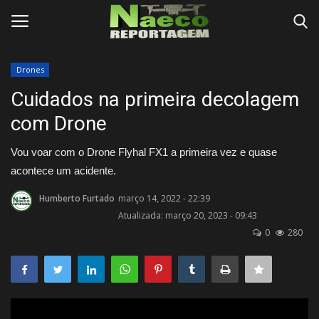
Drones
Conecte-se
Registro
Cuidados na primeira decolagem
com Drone
Início
Vou voar com o Drone Flyhal FX1 a primeira vez e quase
Termos e Condições
acontece um acidente.
Postagens
Humberto Furtado
março 14, 2022 - 22:39
Atualizada: março 20, 2023 - 09:43
0
280
Negócios
Tutoriais
Testes