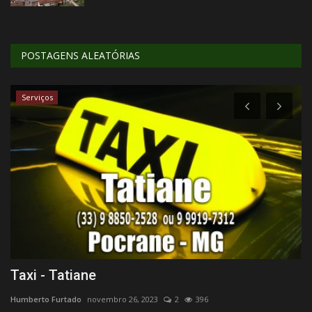
POSTAGENS ALEATÓRIAS
Serviços
Taxi - Tatiane
M
Humberto Furtado
novembro 26, 2023
2
396
Hu