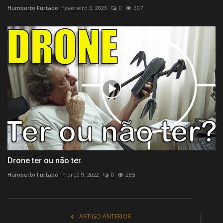
Humberto Furtado
fevereiro 6, 2023
0
307
Drone ter ou não ter.
Humberto Furtado
março 9, 2022
0
285
ARTIGO ANTERIOR